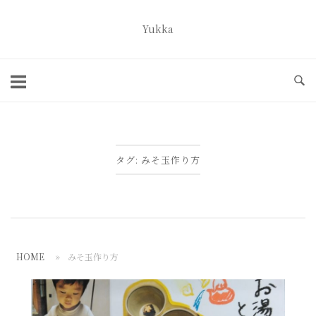
コ
ン
Yukka
ホ
テ
ー
ン
ム
ツ
へ
ス
キ
タグ:
みそ玉作り方
ッ
プ
HOME
»
みそ玉作り方