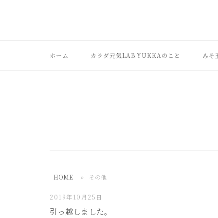
コ
ン
テ
ン
ホーム
カラダ元気LAB.YUKKAのこと
みそ
ツ
へ
ス
キ
ッ
プ
HOME
»
その他
2019年10月25日
引っ越しました。