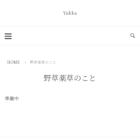
コ
ン
Yukka
ホ
テ
ー
ン
ム
ツ
へ
ス
HOME
»
野草薬草のこと
キ
ッ
野草薬草のこと
プ
準備中