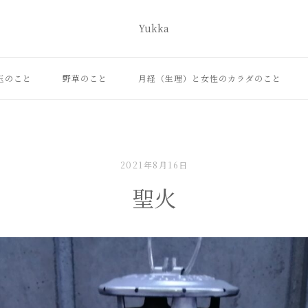
Yukka
ホ
ー
ム
玉のこと
野草のこと
月経（生理）と女性のカラダのこと
2021年8月16日
聖火