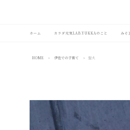
コ
ン
テ
ン
ホーム
カラダ元気LAB.YUKKAのこと
みそ
ツ
へ
ス
HOME
»
伊佐での子育て
»
聖火
キ
ッ
プ