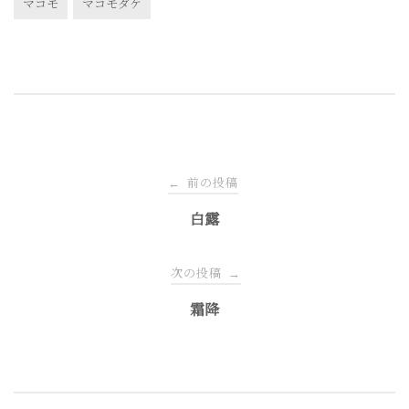
マコモ
マコモダケ
投
前の投稿
←
稿
白露
ナ
次の投稿
→
霜降
ビ
ゲ