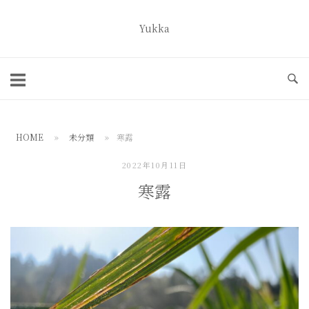
コ
ン
Yukka
ホ
テ
ー
ン
ム
ツ
へ
ス
HOME
»
未分類
»
寒露
キ
ッ
2022年10月11日
プ
寒露