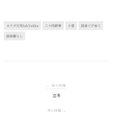
カラダ元気lab.Yukka
二十四節季
小雪
田舎で子育て
田舎暮らし
投
前の投稿
←
稿
立冬
ナ
次の投稿
→