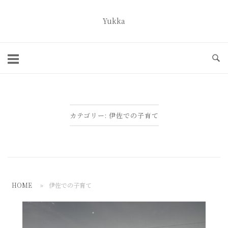
コ
ン
Yukka
ホ
テ
ー
ン
ム
ツ
へ
ス
キ
カテゴリー:
伊佐での子育て
ッ
プ
HOME
»
伊佐での子育て