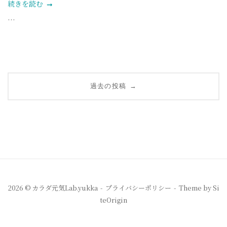
続きを読む
...
投
→
過去の投稿
稿
ナ
ビ
ゲ
ー
2026 © カラダ元気Lab.yukka
プライバシーポリシー
Theme by
Si
teOrigin
シ