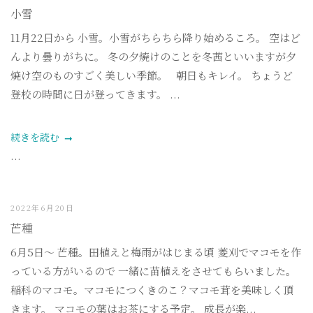
小雪
11月22日から 小雪。小雪がちらちら降り始めるころ。 空はど
んより曇りがちに。 冬の夕焼けのことを冬茜といいますが夕
焼け空のものすごく美しい季節。 朝日もキレイ。 ちょうど
登校の時間に日が登ってきます。 ...
続きを読む
...
2022年6月20日
芒種
6月5日〜 芒種。田植えと梅雨がはじまる頃 菱刈でマコモを作
っている方がいるので 一緒に苗植えをさせてもらいました。
稲科のマコモ。マコモにつくきのこ？マコモ茸を美味しく頂
きます。 マコモの葉はお茶にする予定。 成長が楽...