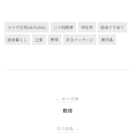
カラダ元気lab.Yukka
二十四節季
伊佐市
田舎で子育て
田舎暮らし
立夏
野草
針灸マッサージ
鹿児島
投
前の投稿
←
稿
穀雨
ナ
次の投稿
→