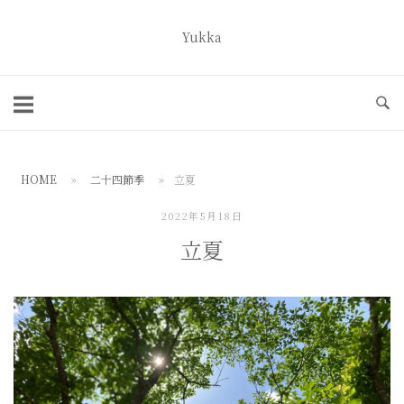
コ
ン
Yukka
ホ
テ
ー
ン
ム
ツ
へ
ス
HOME
»
二十四節季
»
立夏
キ
ッ
2022年5月18日
プ
立夏