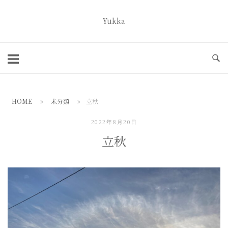
コ
ン
Yukka
ホ
テ
ー
ン
ム
ツ
へ
ス
HOME
»
未分類
»
立秋
キ
ッ
2022年8月20日
プ
立秋