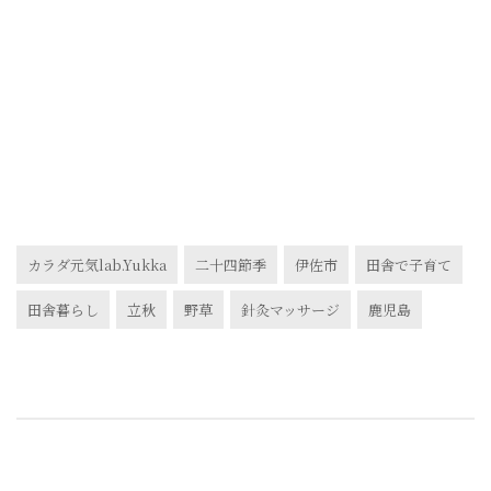
カラダ元気lab.Yukka
二十四節季
伊佐市
田舎で子育て
田舎暮らし
立秋
野草
針灸マッサージ
鹿児島