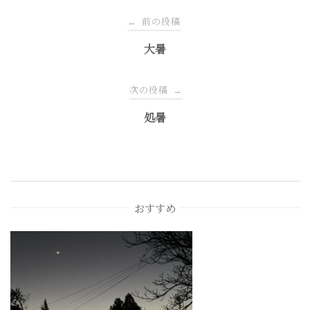
投
前の投稿
←
稿
大暑
ナ
次の投稿
→
処暑
ビ
ゲ
ー
おすすめ
シ
ョ
ン